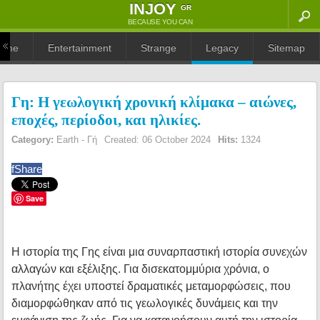
ΙNJOY
GR
BECAUSE YOU CAN
ome
Entertainment
Strange
Legacy
Sitemap
Γη: Η γεωλογική χρονική κλίμακα – αιώνες,
εποχές, περίοδοι, και ηλικίες.
Category:
Earth - Γή
Created: 06 October 2024
Hits:
1324
f
Share
Save
Η ιστορία της Γης είναι μια συναρπαστική ιστορία συνεχών
αλλαγών και εξέλιξης. Για δισεκατομμύρια χρόνια, ο
πλανήτης έχει υποστεί δραματικές μεταμορφώσεις, που
διαμορφώθηκαν από τις γεωλογικές δυνάμεις και την