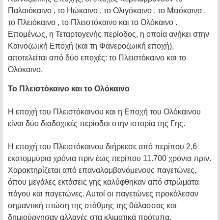
Παλαιόκαινο , το Ηώκαινο , το Ολιγόκαινο , το Μειόκαινο ,
το Πλειόκαινο , το Πλειστόκαινο και το Ολόκαινο .
Επομένως, η Τεταρτογενής περίοδος, η οποία ανήκει στην
Καινοζωική Εποχή (και τη Φανεροζωική εποχή),
αποτελείται από δύο εποχές: το Πλειστόκαινο και το
Ολόκαινο.
Το Πλειστόκαινο και το Ολόκαινο
Η εποχή του Πλειστόκαινου και η Εποχή του Ολόκαινου
είναι δύο διαδοχικές περίοδοι στην ιστορία της Γης.
Η εποχή του Πλειστόκαινου διήρκεσε από περίπου 2,6
εκατομμύρια χρόνια πριν έως περίπου 11.700 χρόνια πριν.
Χαρακτηρίζεται από επαναλαμβανόμενους παγετώνες,
όπου μεγάλες εκτάσεις γης καλύφθηκαν από στρώματα
πάγου και παγετώνες. Αυτοί οι παγετώνες προκάλεσαν
σημαντική πτώση της στάθμης της θάλασσας και
δημιούργησαν αλλαγές στα κλιματικά πρότυπα,