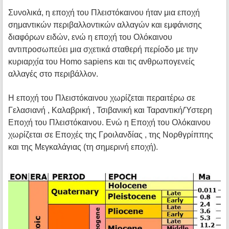
Συνολικά, η εποχή του Πλειστόκαινου ήταν μια εποχή
σημαντικών περιβαλλοντικών αλλαγών και εμφάνισης
διαφόρων ειδών, ενώ η εποχή του Ολόκαινου
αντιπροσωπεύει μια σχετικά σταθερή περίοδο με την
κυριαρχία του Homo sapiens και τις ανθρωπογενείς
αλλαγές στο περιβάλλον.
Η εποχή του Πλειστόκαινου χωρίζεται περαιτέρω σε
Γελασιανή , Καλαβρική , Τσιβανική και Ταραντική/Ύστερη
Εποχή του Πλειστόκαινου. Ενώ η Εποχή του Ολόκαινου
χωρίζεται σε Εποχές της Γροιλανδίας , της Νορθγρίππης
και της Μεγκαλάγιας (τη σημερινή εποχή).