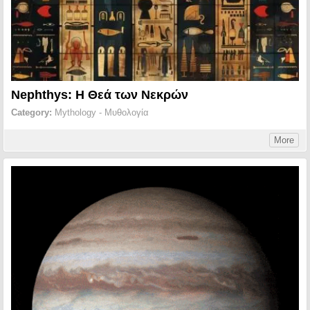
Nephthys: Η Θεά των Νεκρών
Category:
Mythology - Μυθολογία
More