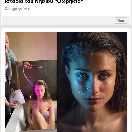
ιστορία του Νησιού "Θωρηκτό"
Category:
War
More