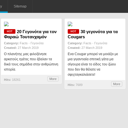
cy
Sitemap
20 Γεγονότα για τον
30 γεγονότα για τα
Φαραώ Τουτανχαμόν
Cougars
Category:
Facts - Γεγονότα
Category:
Facts - Γεγονότα
Created:
27 March 2019
Created:
27 March 2019
Ο πλανήτης μας φιλοξένησε
Ενα Cougar μπορεί να μοιάζει με
αρκετούς ηγέτες που έβαλαν τα
μια γιγαντιαία σπιτική γάτα μα
δικά τους σημάδια στην ανθρώπινη
σίγουρα είναι το είδος του ζώου
ιστορία.
που δεν θα θέλατε να
σφιχταγκαλιάσετε!
More
Hits:
18261
More
Hits:
7689