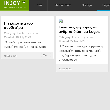
ΙNJOY
GR
Home
Entertainment
Strange
Lega
BECAUSE YOU CAN
Η τελειότητα του
Γυναικίες φιγούρες σε
συνδετήρα
ανδρικά διάσημα Logos
Category:
Facts - Γεγονότα
Created:
18 July 2023
Category:
Facts - Γεγονότα
Created:
27 March 2019
Ο συνδετήρας είναι κάτι σαν
Η Creative Equals, μια οργάνωση
αντικείμενο φετίχ στους κύκλους
αφιερωμένη στην ποικιλομορφία
More
στις δημιουργικές βιομηχανίες,
Hits:
1324
αποφάσισε να
Hits:
3421