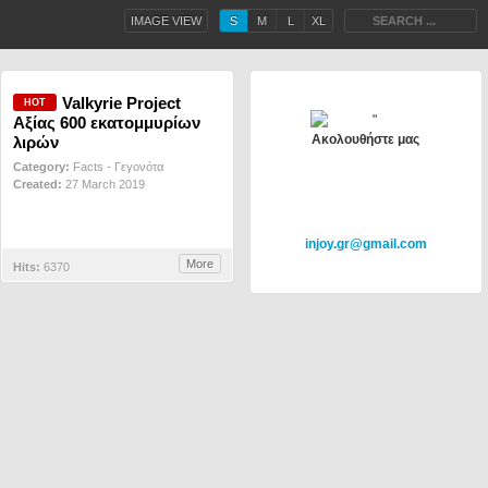
IMAGE VIEW
S
M
L
XL
Valkyrie Project
Αξίας 600 εκατομμυρίων
Α
κολουθήστε μας
λιρών
Category:
Facts - Γεγονότα
Created:
27 March 2019
injoy.gr@gmail.com
More
Hits:
6370