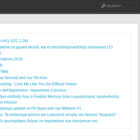
i HS1 GTC 2.2M
σκόνη σε μερικά σκυλιά, και το αποτέλεσμα κατέληξε εκπληκτικό (13
)
 Engines 2019
19
l Web
ρά Τατουάζ από την Tel-Aviv
oulding - Love Me Like You Do (Official Video)
o dell'Appennino - Appennine Colossus
ήμη απέδειξε πως ο Freddie Mercury ήταν ο μεγαλύτερος τραγουδιστής
ων εποχών
ρήγορη αλλαγή σε Pit Stops από την Williams F1
: Τα απόκοσμα ερείπια και η σκοτεινή ιστορία του Νησιού "Θωρηκτό"
ός φωτογράφος δείχνει τα παρασκήνια των πορτρέτων του