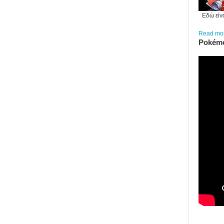
Εδώ είν
Read more
Pokémo