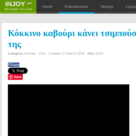
ΙNJOY
GR
Home
Entertainment
Strange
Lega
BECAUSE YOU CAN
Κόκκινο καβούρι κάνει τσιμπού
της
Category:
Animals - Ζώα
Created: 27 March 2019
Hits:
6316
f
Share
Save