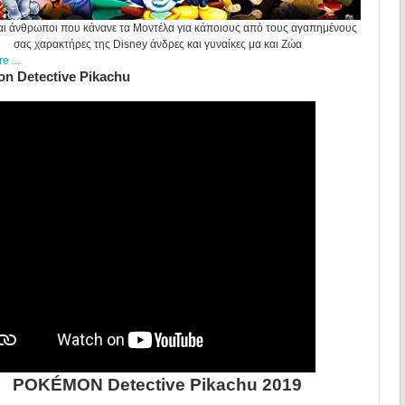
αι άνθρωποι που κάνανε τα Μοντέλα για κάποιους από τους αγαπημένους
σας χαρακτήρες της Disney
άνδρες και γυναίκες μα και Ζώα
 ...
n Detective Pikachu
POKÉMON Detective Pikachu 2019