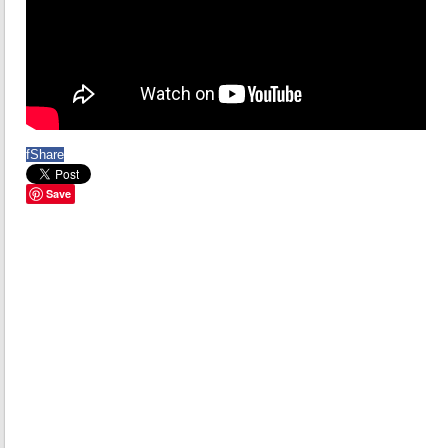
f
Share
Save