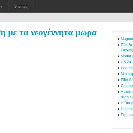
cy
Sitemap
ση με τα νεογέννητα μωρα
Maguar
Πέταξα 
Εικόνες
Mortal
US 20
Inspira
Μια σει
Ellie G
Coloss
Η επιστ
όλων τ
Η Πιο γ
Hashima
Γερμαν