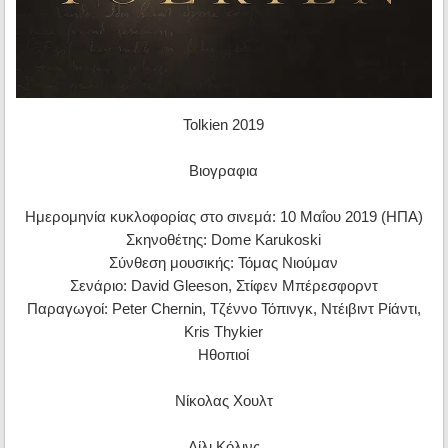
Tolkien 2019
Βιογραφια
Ημερομηνία κυκλοφορίας στο σινεμά: 10 Μαΐου 2019 (ΗΠΑ)
Σκηνοθέτης: Dome Karukoski
Σύνθεση μουσικής: Τόμας Νιούμαν
Σενάριο: David Gleeson, Στίφεν Μπέρεσφορντ
Παραγωγοί: Peter Chernin, Τζέννο Τόπινγκ, Ντέιβιντ Ρίάντι,
Kris Thykier
Ηθοπιοί
Νίκολας Χουλτ
Λίλι Κόλινς