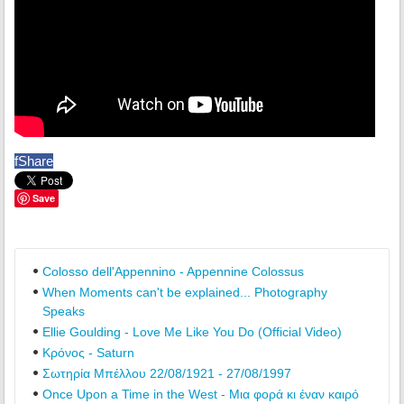
f
Share
Save
Colosso dell'Appennino - Appennine Colossus
When Moments can't be explained... Photography
Speaks
Ellie Goulding - Love Me Like You Do (Official Video)
Κρόνος - Saturn
Σωτηρία Μπέλλου 22/08/1921 - 27/08/1997
Once Upon a Time in the West - Μια φορά κι έναν καιρό