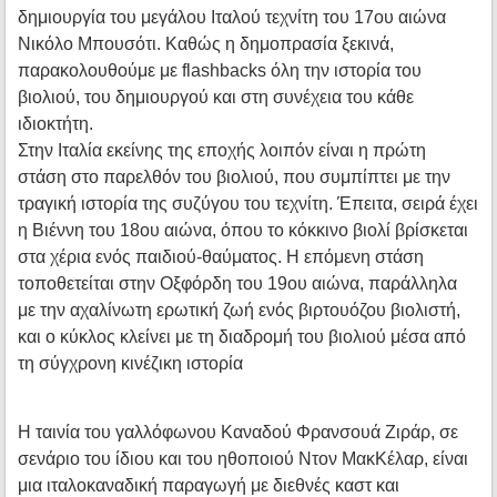
δημιουργία του μεγάλου Ιταλού τεχνίτη του 17ου αιώνα
Νικόλο Μπουσότι. Καθώς η δημοπρασία ξεκινά,
παρακολουθούμε με flashbacks όλη την ιστορία του
βιολιού, του δημιουργού και στη συνέχεια του κάθε
ιδιοκτήτη.
Στην Ιταλία εκείνης της εποχής λοιπόν είναι η πρώτη
στάση στο παρελθόν του βιολιού, που συμπίπτει με την
τραγική ιστορία της συζύγου του τεχνίτη. Έπειτα, σειρά έχει
η Βιέννη του 18ου αιώνα, όπου το κόκκινο βιολί βρίσκεται
στα χέρια ενός παιδιού-θαύματος. Η επόμενη στάση
τοποθετείται στην Οξφόρδη του 19ου αιώνα, παράλληλα
με την αχαλίνωτη ερωτική ζωή ενός βιρτουόζου βιολιστή,
και ο κύκλος κλείνει με τη διαδρομή του βιολιού μέσα από
τη σύγχρονη κινέζικη ιστορία
Η ταινία του γαλλόφωνου Καναδού Φρανσουά Ζιράρ, σε
σενάριο του ίδιου και του ηθοποιού Ντον ΜακΚέλαρ, είναι
μια ιταλοκαναδική παραγωγή με διεθνές καστ και