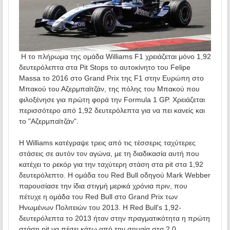
Η το πλήρωμα της ομάδα Williams F1 χρειάζεται μόνο 1,92
δευτερόλεπτα στα Pit Stops το αυτοκίνητο του Felipe
Massa το 2016 στο Grand Prix της F1 στην Ευρώπη στο
Μπακού του Αζερμπαϊτζάν, της πόλης του Μπακού που
φιλοξένησε για πρώτη φορά την Formula 1 GP. Χρειάζεται
περισσότερο από 1,92 δευτερόλεπτα για να πει κανείς και
το "Αζερμπαϊτζάν".
Η Williams κατέγραψε τρεις από τις τέσσερις ταχύτερες
στάσεις σε αυτόν τον αγώνα, με τη διαδικασία αυτή που
κατέχει το ρεκόρ για την ταχύτερη στάση στα pit στα 1,92
δευτερόλεπτο. Η ομάδα του Red Bull οδηγού Mark Webber
παρουσίασε την ίδια στιγμή μερικά χρόνια πριν, που
πέτυχε η ομάδα του Red Bull στο Grand Prix των
Ηνωμένων Πολιτειών του 2013. Η Red Bull's 1,92-
δευτερόλεπτα το 2013 ήταν στην πραγματικότητα η πρώτη
στάση pit να πέσει κάτω από την σημαία στα 2,0