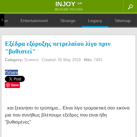
ΙNJOY
GR
BECAUSE YOU CAN
ome
Entertainment
Strange
Legacy
Sitemap
Εξέδρα εξόρυξης πετρελαίου λίγο πριν
"βυθιστεί"
Category:
Science
Created: 05 May 2019
Hits:
7493
f
Share
Save
και ξεκινήσει το τρύπημα... Είναι λίγο τρομακτική σαν εικόνα
μια που συνήθως βλέπουμε εξέδρες που είναι ήδη
"βυθισμένες"