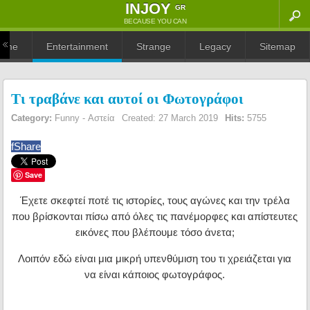
ΙNJOY
GR
BECAUSE YOU CAN
ome
Entertainment
Strange
Legacy
Sitemap
Τι τραβάνε και αυτοί οι Φωτογράφοι
Category:
Funny - Αστεία
Created: 27 March 2019
Hits:
5755
f
Share
Save
Έχετε σκεφτεί ποτέ τις ιστορίες, τους αγώνες και την τρέλα
που βρίσκονται πίσω από όλες τις πανέμορφες και απίστευτες
εικόνες που βλέπουμε τόσο άνετα;
Λοιπόν εδώ είναι μια μικρή υπενθύμιση του τι χρειάζεται για
να είναι κάποιος φωτογράφος.