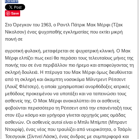
f
Share
Save
Στο Όρεγκον του 1963, ο Ραντλ Πάτρικ Μακ Μέρφι (Τζακ
Νίκολσον) ένας ψυχοπαθής εγκληματίας που εκτίει μικρή
ποινή σε
αγροτική φυλακή, μεταφέρεται σε ψυχιατρική κλινική. Ο Μακ
Μέρφι ελπίζει πως εκεί θα περάσει τους τελευταίους μήνες της
ποινής του σε ένα περιβάλλον πιο ήρεμο και αποφεύγοντας τη
σκληρή δουλειά. Η πτέρυγα του Μακ Μέρφι όμως διευθύνεται
από τη σκληρή και άκαμπτη νοσοκόμα Μίλντρεντ Ρέιτσεντ
(Λουίζ Φλέτσερ), η οποία χρησιμοποιεί ανορθόδοξες ιατρικές
μεθόδους προκειμένου να υποτάξει και να ταπεινώσει τους
ασθενείς της. Ο Μακ Μέρφι ανακαλύπτει ότι οι ασθενείς
φοβούνται περισσότερο τη Ρέιτσεντ από την επανένταξή τους
στον έξω κόσμο και γρήγορα γίνεται αρχηγός μιας ομάδας
ασθενών. Οι ασθενείς αυτοί είναι ο Μπίλι Μπίμπιτ (Μπραντ
Ντουρίφ), ένας νέος που τραυλίζει από νευρικότητα, ο Τσάρλι
Τσεσγουίκ (Σίντνεϊ Λάσικ), ένας άνδρας με συμπεριφορά και