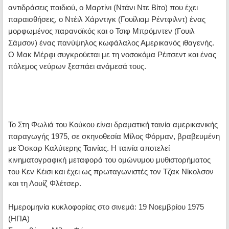
αντιδράσεις παιδιού, ο Μαρτίνι (Ντάνι Ντε Βίτο) που έχει
παραισθήσεις, ο Ντέιλ Χάρντιγκ (Γουίλιαμ Ρέντφιλντ) ένας
μορφωμένος παρανοϊκός και ο Τσιφ Μπρόμντεν (Γουιλ
Σάμσον) ένας πανύψηλος κωφάλαλος Αμερικανός ιθαγενής.
Ο Μακ Μέρφι συγκρούεται με τη νοσοκόμα Ρέιτσεντ και ένας
πόλεμος νεύρων ξεσπάει ανάμεσά τους.
Το Στη Φωλιά του Κούκου είναι δραματική ταινία αμερικανικής
παραγωγής 1975, σε σκηνοθεσία Μίλος Φόρμαν, βραβευμένη
με Όσκαρ Καλύτερης Ταινίας. Η ταινία αποτελεί
κινηματογραφική μεταφορά του ομώνυμου μυθιστορήματος
του Κεν Κέισι και έχει ως πρωταγωνιστές τον Τζακ Νίκολσον
και τη Λουίζ Φλέτσερ.
Ημερομηνία κυκλοφορίας στο σινεμά: 19 Νοεμβρίου 1975
(ΗΠΑ)