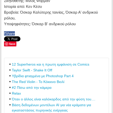
Σκηνοθέτης: Μίλος Φόρμαν
Ιστορία από: Κεν Κέσυ
Βραβεία: Όσκαρ Καλύτερης ταινίας, Όσκαρ Α' ανδρικού
ρόλου,
Υποψηφιότητες: Όσκαρ Β' ανδρικού ρόλου
f
Share
Save
12 Superheros και η πρωτη εμφάνιση σε Comics
Taylor Swift - Shake It Off
Υβρίδια φτιαγμένα με Photoshop Part 4
The Red Violin - Το Κόκκινο Βιολί
#2 Πίσω από την κάμερα
Relax
Όταν ο άλλος είναι καλόκαρδος από την φύση του....
Βάση δεδομένων μοντέλων AI για νέα κράματα για
εγκαταστάσεις πυρηνικής ενέργειας