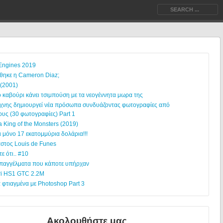
 Engines 2019
άθηκε η Cameron Diaz;
 (2001)
 καβούρι κάνει τσιμπούση με τα νεογέννητα μωρα της
έχνης δημιουργεί νέα πρόσωπα συνδυάζοντας φωτογραφίες από
ους (30 φωτογραφίες) Part 1
a King of the Monsters (2019)
ι μόνο 17 εκατομμύρια δολάρια!!!
αστος Louis de Funes
τε ότι.. #10
παγγέλματα που κάποτε υπήρχαν
i HS1 GTC 2.2M
 φτιαγμένα με Photoshop Part 3
Ακολουθήστε μας