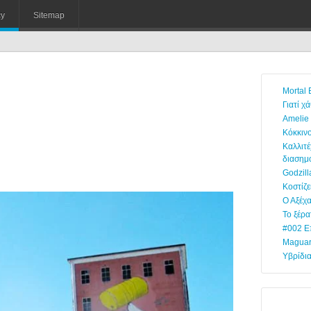
cy
Sitemap
Mortal
Γιατί χ
Amelie
Κόκκινο
Kαλλιτ
διασημ
Godzill
Κοστίζε
Ο Αξέχ
Το ξέρα
#002 Ε
Maguar
Υβρίδια