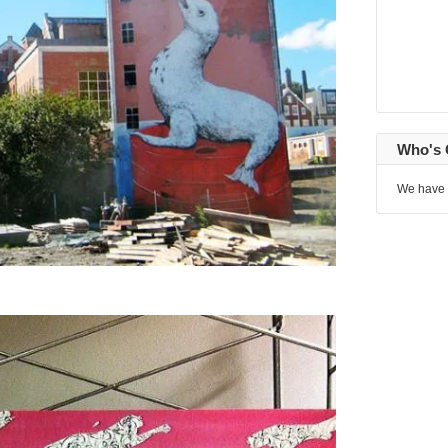
Who's 
We have 