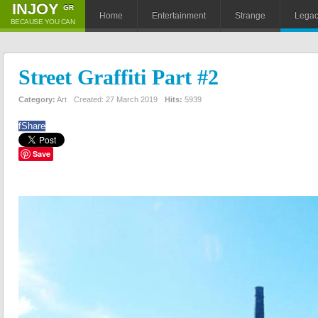
ΙNJOY
GR
Home
Entertainment
Strange
Lega
BECAUSE YOU CAN
Street Graffiti Part #2
Category:
Art
Created: 27 March 2019
Hits:
5939
f
Share
Save