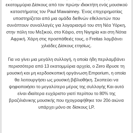
εκατομμύρια Δίσκους από τον πρώην ιδιοκτήτη ενός μουσικού
καταστήματος τον Paul Mawainney. Ένας επιχειρηματίας
υποστηρίζεται από μια ομάδα διεθνών εθελοντών που
συνάπτουν συναλλαγές για λογαριασμό του στη Νέα Υόρκη,
στην πόλη του Μεξικού, στο Κάιρο, στη Νιγηρία και στη Νότια
Αφρική. Χάρη στις προσπάθειές τους, ο Freitas λαμβάνει
χιλιάδες Δίσκους ετησίως.
Για να γίνει μια μεγάλη συλλογή, η οποία ήδη περιλαμβάνει
περισσότερα από 13 εκατομμύρια αρχεία, ο Zero ίδρυσε τη
μουσική και μη κερδοσκοπική οργάνωση Emporium, η οποία
θα λειτουργήσει ως μουσική βιβλιοθήκη. Σκοπεύει να
ψηφιοποιήσει το μεγαλύτερο μέρος της συλλογής Και αυτό
είναι ιδιαίτερα ευχάριστο γιατί περίπου το 80% της
βραζιλιάνικης μουσικής που ηχογραφήθηκε τον 20ό αιώνα
υπάρχει μόνο σε δίσκους LP.