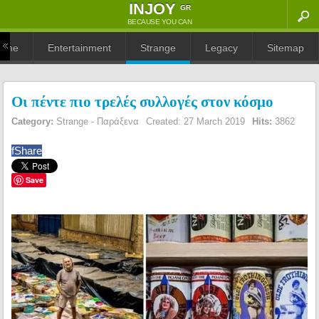
ΙNJOY
GR
BECAUSE YOU CAN
ome
Entertainment
Strange
Legacy
Sitemap
Οι πέντε πιο τρελές συλλογές στον κόσμο
Category:
Strange - Παράξενα
Created: 27 March 2019
Hits:
3862
f
Share
Save