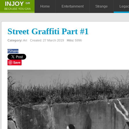
ΙNJOY
GR
Home
Entertainment
Strange
Lega
BECAUSE YOU CAN
Street Graffiti Part #1
Category:
Art
Created: 27 March 2019
Hits:
5996
f
Share
Save