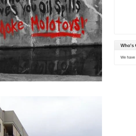
Who's 
We have 