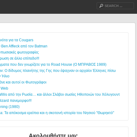
νότα για τα Cougars
 Ben Affleck από τον Batman
υπωσιακές φωτογραφίες
ρωση σε άλλο επίπεδο!!!
γματα που δεν γνωρίζετε για το Road House (Ο ΜΠΡΑΒΟΣ 1989)
ών: Ο δίδυμος πλανήτης της Γης που έψαχναν οι αρχαίοι Έλληνες πίσω
ν Ήλιο
άνε και αυτοί οι Φωτογράφοι
l Web
illis από την Ρωσία.... και άλλοι Σλάβοι σωσίες Ηθοποιών του Χόλυγουντ
lizard πανεμορφο!!!
ining (1980)
: Τα απόκοσμα ερείπια και η σκοτεινή ιστορία του Νησιού "Θωρηκτό"
Ακολουθήστε μας