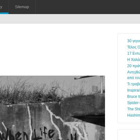
cy
Sitemap
30 γεγο
Τέλος Ο
17 Εντ
Η Χαλά
20 πρά
Αντιχθ
από το
Τι τραβ
Inspira
Bruce W
Spider-
The Sh
Hashima