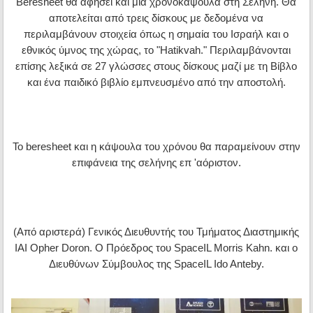
Beresheet θα αφήσει και μια χρονοκάψουλα στη Σελήνη. Θα
αποτελείται από τρεις δίσκους με δεδομένα να
περιλαμβάνουν στοιχεία όπως η σημαία του Ισραήλ και ο
εθνικός ύμνος της χώρας, το "Hatikvah." Περιλαμβάνονται
επίσης λεξικά σε 27 γλώσσες στους δίσκους μαζί με τη Βίβλο
και ένα παιδικό βιβλίο εμπνευσμένο από την αποστολή.
Το beresheet και η κάψουλα του χρόνου θα παραμείνουν στην
επιφάνεια της σελήνης επ 'αόριστον.
(Από αριστερά) Γενικός Διευθυντής του Τμήματος Διαστημικής
IAI Opher Doron. Ο Πρόεδρος του SpaceIL Morris Kahn. και ο
Διευθύνων Σύμβουλος της SpaceIL Ido Anteby.