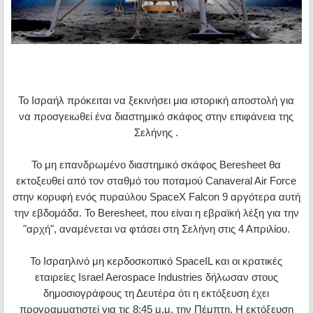
Το Ισραήλ πρόκειται να ξεκινήσει μια ιστορική αποστολή για
να προσγειωθεί ένα διαστημικό σκάφος στην επιφάνεια της
Σελήνης .
Το μη επανδρωμένο διαστημικό σκάφος Beresheet θα
εκτοξευθεί από τον σταθμό του ποταμού Canaveral Air Force
στην κορυφή ενός πυραύλου SpaceX Falcon 9 αργότερα αυτή
την εβδομάδα. Το Beresheet, που είναι η εβραϊκή λέξη για την
"αρχή", αναμένεται να φτάσει στη Σελήνη στις 4 Απριλίου.
Το Ισραηλινό μη κερδοσκοπικό SpaceIL και οι κρατικές
εταιρείες Israel Aerospace Industries δήλωσαν στους
δημοσιογράφους τη Δευτέρα ότι η εκτόξευση έχει
προγραμματιστεί για τις 8:45 μ.μ. την Πέμπτη. Η εκτόξευση