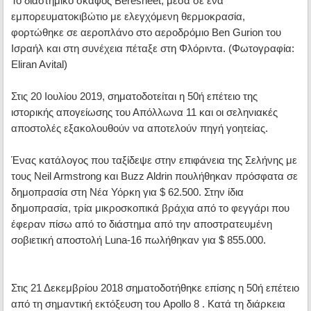
Το διαστημικό σκάφος Beresheet, μέσα σε ένα
εμπορευματοκιβώτιο με ελεγχόμενη θερμοκρασία,
φορτώθηκε σε αεροπλάνο στο αεροδρόμιο Ben Gurion του
Ισραήλ και στη συνέχεια πέταξε στη Φλόριντα. (Φωτογραφία:
Eliran Avital)
Στις 20 Ιουλίου 2019, σηματοδοτείται η 50ή επέτειο της
ιστορικής απογείωσης του Απόλλωνα 11 και οι σεληνιακές
αποστολές εξακολουθούν να αποτελούν πηγή γοητείας.
Ένας κατάλογος που ταξίδεψε στην επιφάνεια της Σελήνης με
τους Neil Armstrong και Buzz Aldrin πουλήθηκαν πρόσφατα σε
δημοπρασία στη Νέα Υόρκη για $ 62.500. Στην ίδια
δημοπρασία, τρία μικροσκοπικά βράχια από το φεγγάρι που
έφεραν πίσω από το διάστημα από την αποστρατευμένη
σοβιετική αποστολή Luna-16 πωλήθηκαν για $ 855.000.
Στις 21 Δεκεμβρίου 2018 σηματοδοτήθηκε επίσης η 50ή επέτειο
από τη σημαντική εκτόξευση του Apollo 8 . Κατά τη διάρκεια